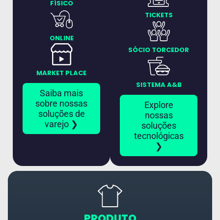
FÍSICO
TICKETS
ONLINE
SÓCIO TORCEDOR
MARKET PLACE
SISTEMA A&B
Saiba mais
sobre nossas
Explore
soluções de
nossas
varejo ❯
soluções
tecnológicas
❯
PRODUTO